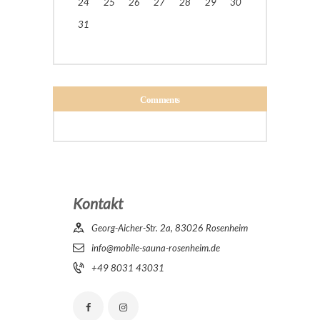
24
25
26
27
28
29
30
31
Comments
Kontakt
Georg-Aicher-Str. 2a, 83026 Rosenheim
info@mobile-sauna-rosenheim.de
+49 8031 43031