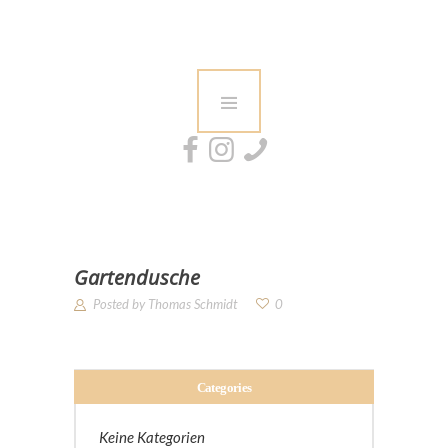
Unsere Sauna
Angebote
Zubehör
Über uns
Kontakt
Gartendusche
Posted by
Thomas Schmidt
0
Categories
Keine Kategorien