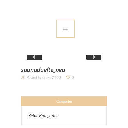
Unsere Sauna
Angebote
Zubehör
Über uns
das-team
Aussenaufnahme S
Kontakt
saunaduefte_neu
Posted by
sauna2100
0
Categories
Keine Kategorien