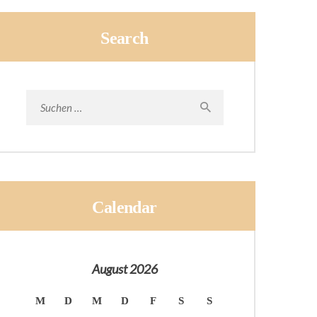
Search
Suchen
nach:
Calendar
August 2026
M
D
M
D
F
S
S