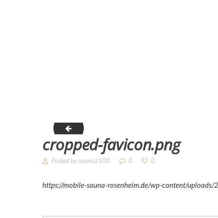
Unsere Sauna
Angebote
Zubehör
Über uns
favicon
cropped-favicon.png
Kontakt
Posted by
sauna2100
0
0
https://mobile-sauna-rosenheim.de/wp-content/uploads